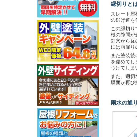
縁切りとは
スレート屋
の逃げ道を
この縁切り
根の隙間が
釘穴から瓦
には雨漏り
また塗装後
を傷めてし
つけてしま
また、適切
膜面が再び
雨水の通