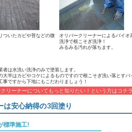
りついたカビや苔などの微
オリバークリーナーによるバイオ
。
洗浄で根こそぎ洗浄！
みるみる汚れが落ちます。
業者は水洗い洗浄のみで塗装します。
の大半はカビやコケによるものですので根こそぎ洗い落とすバ
工事ですから下地にもこだわりましょう！
ークリーナーについてもっと知りたい！という方はコチ
ーは安心納得の3回塗り
が標準施工!