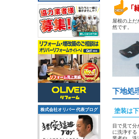
屋根の上だ
然です。
下地処
株式会社オリバー 代表ブログ
塗装は下
目で見て分
に洗浄する
業者や、洗