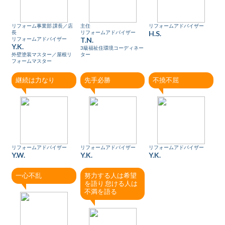
リフォーム事業部 課長／店
主任
リフォームアドバイザー
長
リフォームアドバイザー
H.S.
リフォームアドバイザー
T.N.
Y.K.
3級福祉住環境コーディネー
外壁塗装マスター／屋根リ
ター
フォームマスター
継続は力なり
先手必勝
不撓不屈
リフォームアドバイザー
リフォームアドバイザー
リフォームアドバイザー
Y.W.
Y.K.
Y.K.
一心不乱
努力する人は希望
を語り 怠ける人は
不満を語る