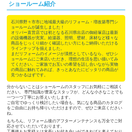
ショールーム紹介
石川県野々市市に地域最大級のリフォーム・増改築専門シ
ョールームが誕生しました！
オリバー直営店では初となる石川県出店の御経塚店は最新
の設備機器が充実。給湯器、照明、壁材、床材など様々な
商品をじっくり細かく確認したい方にもご納得いただける
ラインナップを揃えました。
まだリフォームのイメージが漠然としているなら、ぜひシ
ョールームにご来店いただき、理想の生活を思い描いてみ
てください。ご家族でお互いの希望を話し合いながら実物
の商品に触れてみれば、きっとあなたにピッタリの商品が
見つかるはずです。
分からないことはショールームのスタッフにお気軽にご相談く
ださい。 専門知識が豊富なスタッフが、どんな小さなことでも
一つ一つ丁寧にお答えいたします。
ご自宅でゆっくり検討したい場合も、気になる商品のカタログ
をご自由にお持ち帰りいただけますので、ぜひご来店ください
ね。
もちろん、リフォーム後のアフターメンテナンスも万全でご対
応させていただいております。
工事後もお客様とは末長いお付き合いができればと考えており