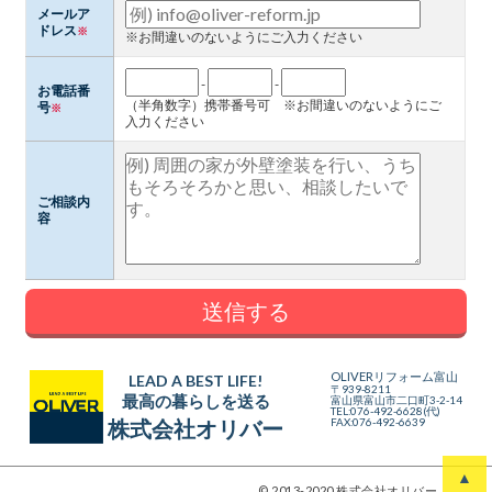
メールア
ドレス
※
※お間違いのないようにご入力ください
-
-
お電話番
（半角数字）携帯番号可 ※お間違いのないようにご
号
※
入力ください
ご相談内
容
OLIVERリフォーム
富山
LEAD A BEST LIFE!
〒939-8211
最高の暮らしを送る
富山県富山市二口町3-2-14
TEL:076-492-6628(代)
FAX:076-492-6639
株式会社オリバー
© 2013-2020 株式会社オリバー