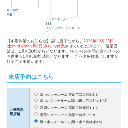
施工管理
Y.K.
コーディネーター
H.I.
インテリアコーディネータ
ー
【冬期休業のお知らせ】 誠に勝手ながら、
2024年12月28日
(土)〜2025年1月8日(水)まで休業
させていただきます。 通常営
業は、1月9日(木)からとなります。 HPからのお問い合わせへの
お返事も1月9日(木)以降となります。 ご不便をお掛けしますが
何卒ご了承願います。
来店予約はこちら
富山ショールーム(富山市二口町3-2-14)
富山北ショールーム(富山市上赤江町1-1-45)
高岡ショールーム(高岡市昭和町1-1-1)
ご来店希
望店舗
黒部ショールーム(黒部市前沢1519)
野々市ショールーム(野々市市御経塚3-5)