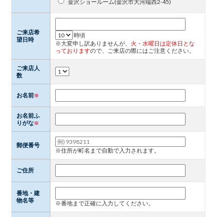
金沢ショールーム(金沢市大河端西2-45)
ご来店希
時頃
望日時
※大変申し訳ありませんが、
火・水曜日は定休日とな
っております
ので、ご来店の際にはご注意ください。
ご来店人
数
お名前
※
お名前ふ
りがな
※
郵便番号
※住所が町名まで自動で入力されます。
ご住所
番地・建
物名等
※番地まで正確に入力してください。