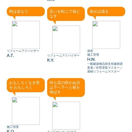
時は金なり
災いを転じて福と
為せば成る
なす
リフォームアドバイザー
係長
A.T.
施工管理
リフォームアドバイザー
H.N.
K.Y.
一般建築物石綿含有建材調
査者／外壁塗装マスター／
屋根リフォームマスター
おもしろくなき世
何も花の咲かぬ日
を おもしろく
は下へ下へと根を
伸ばす
施工管理
K.O.
イノベーションベース