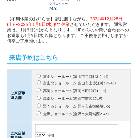
クリエイター
M.Y.
【冬期休業のお知らせ】 誠に勝手ながら、
2024年12月28日
(土)〜2025年1月8日(水)まで休業
させていただきます。 通常営
業は、1月9日(木)からとなります。 HPからのお問い合わせへの
お返事も1月9日(木)以降となります。 ご不便をお掛けしますが
何卒ご了承願います。
来店予約はこちら
富山ショールーム(富山市二口町3-2-14)
富山北ショールーム(富山市上赤江町1-1-45)
高岡ショールーム(高岡市昭和町1-1-1)
ご来店希
望店舗
黒部ショールーム(黒部市前沢1519)
野々市ショールーム(野々市市御経塚3-5)
金沢ショールーム(金沢市大河端西2-45)
ご来店希
時頃
望日時