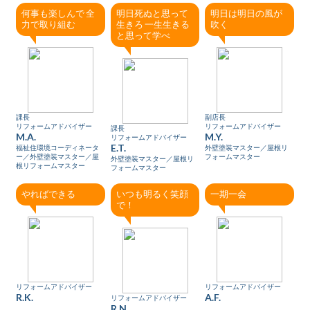
何事も楽しんで 全
明日死ぬと思って
明日は明日の風が
力で取り組む
生きろ 一生生きる
吹く
と思って学べ
課長
副店長
リフォームアドバイザー
リフォームアドバイザー
課長
M.A.
M.Y.
リフォームアドバイザー
E.T.
福祉住環境コーディネータ
外壁塗装マスター／屋根リ
ー／外壁塗装マスター／屋
フォームマスター
外壁塗装マスター／屋根リ
根リフォームマスター
フォームマスター
やればできる
いつも明るく笑顔
一期一会
で！
リフォームアドバイザー
リフォームアドバイザー
R.K.
A.F.
リフォームアドバイザー
R.N.