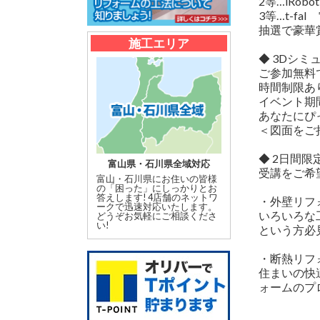
2等…iRo
3等…t-fa
抽選で豪華
施工エリア
◆ 3Dシ
ご参加無料
時間制限あ
イベント期
あなたにぴ
＜図面をご
◆ 2日間
富山県・石川県全域対応
受講をご希
富山・石川県にお住いの皆様
の「困った」にしっかりとお
答えします! 4店舗のネットワ
・外壁リフォ
ークで迅速対応いたします。
いろいろな
どうぞお気軽にご相談くださ
い!
という方必
・断熱リフォ
住まいの快
ォームのプ