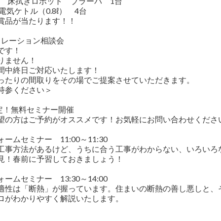
bot 床拭きロボット ブラーバ 1台
l 電気ケトル（0.8ℓ） 4台
賞品が当たります！！
ミュレーション相談会
です！
りません！
間中終日ご対応いたします！
ったりの間取りをその場でご提案させていただきます。
持参ください＞
限定！無料セミナー開催
望の方はご予約がオススメです！お気軽にお問い合わせくださ
ームセミナー 11:00～11:30
工事方法があるけど、うちに合う工事がわからない、いろいろ
見！春前に予習しておきましょう！
ームセミナー 13:30～14:00
適性は「断熱」が握っています。住まいの断熱の善し悪しと、
ロがわかりやすく解説いたします。