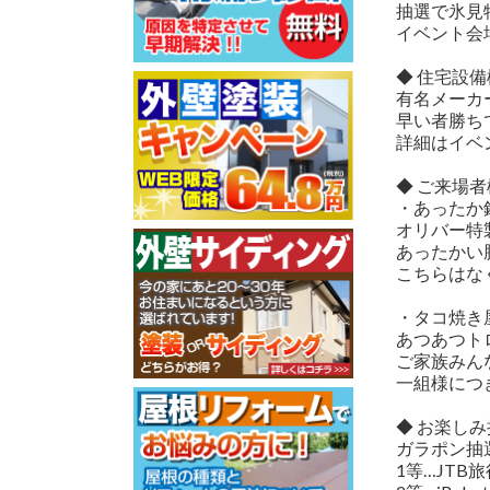
抽選で氷見
イベント会
◆ 住宅設
有名メーカ
早い者勝ち
詳細はイベ
◆ ご来場
・あったか
オリバー特
あったかい
こちらはな
・タコ焼き
あつあつト
ご家族みん
一組様につ
◆ お楽し
ガラポン抽
1等…JTB