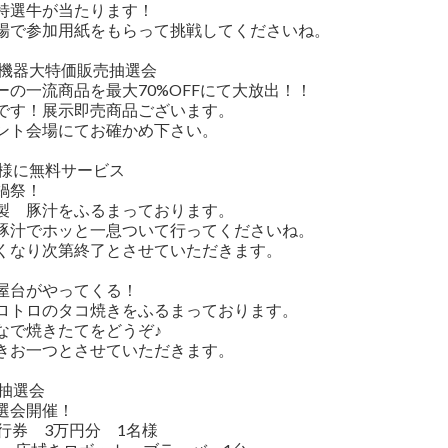
特選牛が当たります！
場で参加用紙をもらって挑戦してくださいね。
備機器大特価販売抽選会
ーの一流商品を最大70%OFFにて大放出！！
です！展示即売商品ございます。
ント会場にてお確かめ下さい。
者様に無料サービス
鍋祭！
製 豚汁をふるまっております。
豚汁でホッと一息ついて行ってくださいね。
くなり次第終了とさせていただきます。
屋台がやってくる！
ロトロのタコ焼きをふるまっております。
なで焼きたてをどうぞ♪
きお一つとさせていただきます。
み抽選会
選会開催！
旅行券 3万円分 1名様