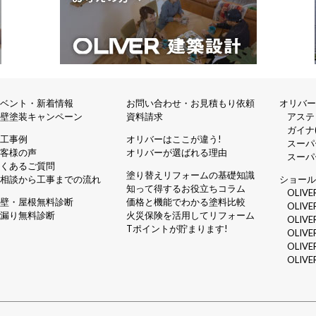
イベント・新着情報
お問い合わせ・お見積もり依頼
オリバ
外壁塗装キャンペーン
資料請求
アステ
ガイナ(
施工事例
オリバーはここが違う!
スーパ
お客様の声
オリバーが選ばれる理由
スーパ
よくあるご質問
塗り替えリフォームの基礎知識
ご相談から工事までの流れ
ショー
知って得するお役立ちコラム
OLIV
外壁・屋根無料診断
価格と機能でわかる塗料比較
OLIV
雨漏り無料診断
火災保険を活用してリフォーム
OLIV
Tポイントが貯まります!
OLIV
OLIV
OLIV