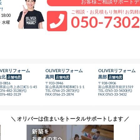
お客様ご相談サポートデ
が
!
ご相談・お見積もり無料! お気
050-7302
18:00
・水曜
IVERリフォーム
OLIVERリフォーム
OLIVERリフォーム
山北
高岡
黒部
店舗地図
店舗地図
店舗地図
0-0816
〒933-0946
〒938-0906
県富山市上赤江町1-1-45
富山県高岡市昭和町1-1-1
富山県黒部市前沢1519
076-482-3128(代)
TEL:0766-25-2873(代)
TEL:0765-33-5430(代)
076-482-3129
FAX:0766-25-2874
FAX:0765-33-5432
＼ オリバーは住まいをトータルサポートします ／