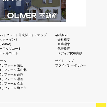
ーハイグレード外装材ラインナップ
会社案内
ックペイント
会社概要
GAINA)
企業理念
ーフッソコート
代表挨拶
ームキコート
メディア掲載実績
ルーム
サイトマップ
ERリフォーム 富山
プライバシーポリシー
ERリフォーム 富山北
ERリフォーム 高岡
ERリフォーム 黒部
ERリフォーム 金沢
ERリフォーム 野々市