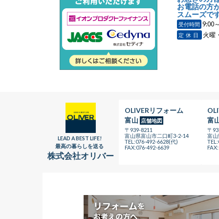
お電話の方
スムーズです
9:00～
受付時間
火曜
定休日
OLIVERリフォーム
OL
富山
富
店舗地図
〒939-8211
〒93
富山県富山市二口町3-2-14
富山
LEAD A BEST LIFE!
TEL:076-492-6628(代)
TEL:
最高の暮らしを送る
FAX:076-492-6639
FAX:
株式会社オリバー