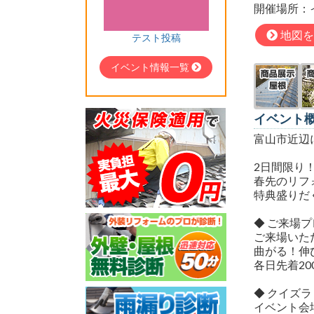
開催場所：
地図を
テスト投稿
イベント情報一覧
イベント
富山市近辺
2日間限り
春先のリフ
特典盛りだ
◆ ご来場
ご来場いた
曲がる！伸
各日先着2
◆ クイズ
イベント会