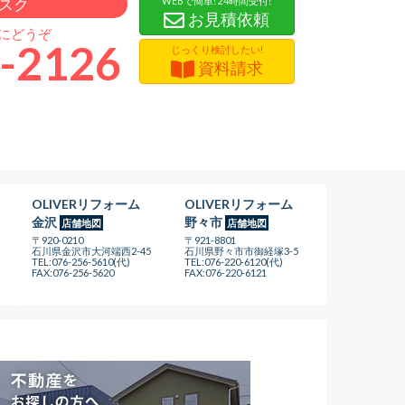
スク
WEBで簡単! 24時間受付!
お見積依頼
軽にどうぞ
-2126
じっくり検討したい!
資料請求
OLIVERリフォーム
OLIVERリフォーム
金沢
野々市
店舗地図
店舗地図
〒920-0210
〒921-8801
石川県金沢市大河端西2-45
石川県野々市市御経塚3-5
TEL:076-256-5610(代)
TEL:076-220-6120(代)
FAX:076-256-5620
FAX:076-220-6121