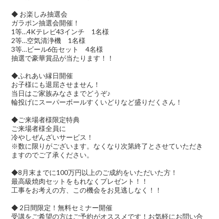
◆ お楽しみ抽選会
ガラポン抽選会開催！
1等…4Kテレビ43インチ 1名様
2等…空気清浄機 1名様
3等…ビール6缶セット 4名様
抽選で豪華賞品が当たります！！
◆ふれあい縁日開催
お子様にも退屈させません！
当日はご家族みなさまでどうぞ♪
輪投げにスーパーボールすくいどりなど盛りだくさん！
◆ご来場者様限定特典
ご来場者様全員に
冷やしぜんざいサービス！
※数に限りがございます。なくなり次第終了とさせていただき
ますのでご了承ください。
◆8月末までに100万円以上のご成約をいただいた方！
最高級焼肉セットをもれなくプレゼント！！
工事をお考えの方、この機会をお見逃しなく！！
◆ 2日間限定！無料セミナー開催
受講をご希望の方はご予約がオススメです！お気軽にお問い合