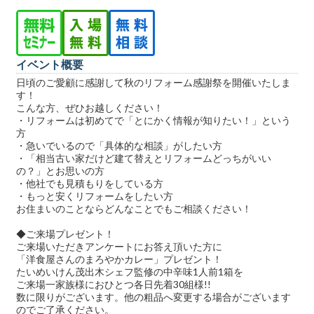
イベント概要
日頃のご愛顧に感謝して秋のリフォーム感謝祭を開催いたしま
す！
こんな方、ぜひお越しください！
・リフォームは初めてで「とにかく情報が知りたい！」という
方
・急いでいるので「具体的な相談」がしたい方
・「相当古い家だけど建て替えとリフォームどっちがいい
の？」とお思いの方
・他社でも見積もりをしている方
・もっと安くリフォームをしたい方
お住まいのことならどんなことでもご相談ください！
◆ご来場プレゼント！
ご来場いただきアンケートにお答え頂いた方に
「洋食屋さんのまろやかカレー」プレゼント！
たいめいけん茂出木シェフ監修の中辛味1人前1箱を
ご来場一家族様におひとつ各日先着30組様!!
数に限りがございます。他の粗品へ変更する場合がございます
のでご了承ください。