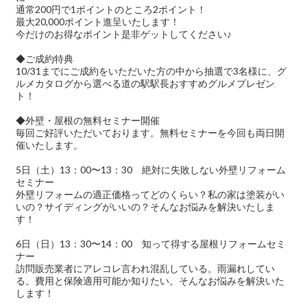
通常200円で1ポイントのところ2ポイント！
最大20,000ポイント進呈いたします！
今だけのお得なポイント是非ゲットしてください♪
◆ご成約特典
10/31までにご成約をいただいた方の中から抽選で3名様に、グ
ルメカタログから選べる道の駅駅長おすすめグルメプレゼン
ト！
◆外壁・屋根の無料セミナー開催
毎回ご好評いただいております。無料セミナーを今回も両日開
催いたします。
5日（土）13：00〜13：30 絶対に失敗しない外壁リフォーム
セミナー
外壁リフォームの適正価格ってどのくらい？私の家は塗装がい
いの？サイディングがいいの？そんなお悩みを解決いたしま
す！
6日（日）13：30〜14：00 知って得する屋根リフォームセミ
ナー
訪問販売業者にアレコレ言われ混乱している。雨漏れしてい
る。費用と保険適用可能か知りたい。そんなお悩みを解決いた
します！