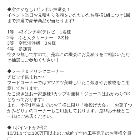
◆空クジなし♪ガラポン抽選会！
イベント当日お見積もり依頼をいただいたお客様1組につき1回
まで抽選で豪華商品が当たります!!
1等 43インチ4Kテレビ 1名様
2等 ふとんクリーナー 2名様
3等 空気清浄機 3名様
4等 参加賞
空クジ無しですので、是非この機会にお見積りをご相談いただ
き抽選にご参加ください！
◆フード＆ドリンクコーナー
チビッ子集まれ〜♪
フードコーナーではアツアツ美味しいたこ焼きやお飲物をご用
意しております。
たこ焼きはお一家族様1カップを無料！ジュースはおかわりOK
となっております♪
また、小学1年生までのお子様に限り「輪投げ大会」「お菓子つ
かみどり」のコーナーもご用意しております。是非お子様とご
一緒にご来店ください。
◆Tポイントが2倍に！
10/31までに100万円以上のご成約で年内工事完了のお客様全員
に