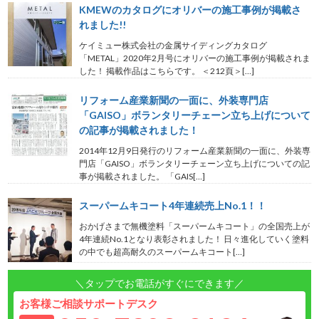
KMEWのカタログにオリバーの施工事例が掲載さ
れました!!
ケイミュー株式会社の金属サイディングカタログ
「METAL」2020年2月号にオリバーの施工事例が掲載されま
した！ 掲載作品はこちらです。 ＜212頁＞[…]
リフォーム産業新聞の一面に、外装専門店
「GAISO」ボランタリーチェーン立ち上げについて
の記事が掲載されました！
2014年12月9日発行のリフォーム産業新聞の一面に、外装専
門店「GAISO」ボランタリーチェーン立ち上げについての記
事が掲載されました。 「GAIS[…]
スーパームキコート4年連続売上No.1！！
おかげさまで無機塗料「スーパームキコート」の全国売上が
4年連続No.1となり表彰されました！ 日々進化していく塗料
の中でも超高耐久のスーパームキコート[…]
＼タップでお電話がすぐにできます／
お客様ご相談サポートデスク