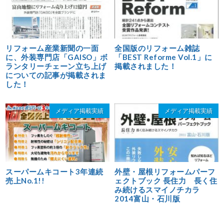
リフォーム産業新聞の一面
全国版のリフォーム雑誌
に、外装専門店「GAISO」ボ
「BEST Reforme Vol.1」に
ランタリーチェーン立ち上げ
掲載されました！
についての記事が掲載されま
した！
メディア掲載実績
メディア掲載実績
スーパームキコート3年連続
外壁・屋根リフォームパーフ
売上No.1!!
ェクトブック 長住力 長く住
み続けるスマイノチカラ
2014富山・石川版