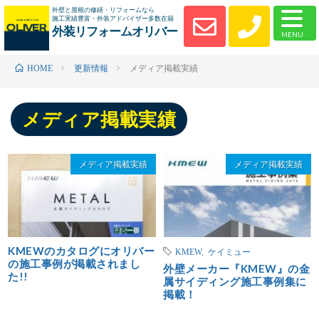
外壁と屋根の修繕・リフォームなら
施工実績豊富・外装アドバイザー多数在籍
外装リフォームオリバー
更新情報
メディア掲載実績
HOME
メディア掲載実績
メディア掲載実績
メディア掲載実績
KMEWのカタログにオリバー
KMEW
,
ケイミュー
の施工事例が掲載されまし
外壁メーカー『KMEW』の金
た!!
属サイディング施工事例集に
掲載！