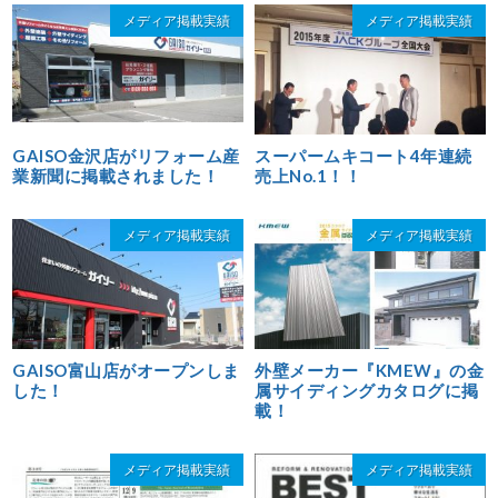
メディア掲載実績
メディア掲載実績
GAISO金沢店がリフォーム産
スーパームキコート4年連続
業新聞に掲載されました！
売上No.1！！
メディア掲載実績
メディア掲載実績
GAISO富山店がオープンしま
外壁メーカー『KMEW』の金
した！
属サイディングカタログに掲
載！
メディア掲載実績
メディア掲載実績