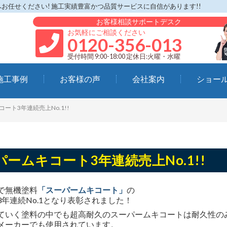
任せください! 施工実績豊富かつ品質サービスに自信があります!!
お客様相談サポートデスク
お気軽にご相談ください
0120-356-013
受付時間 9:00-18:00 定休日:火曜・水曜
施工事例
お客様の声
会社案内
ショー
ート3年連続売上No.1!!
パームキコート3年連続売上No.1!!
で無機塗料
「スーパームキコート」
の
3年連続No.1となり表彰されました！
ていく塗料の中でも超高耐久のスーパームキコートは耐久性の
メーカーでも使用されています。