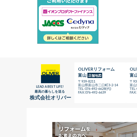
OLIVERリフォーム
OL
富山
富
店舗地図
〒939-8211
〒93
富山県富山市二口町3-2-14
富山
LEAD A BEST LIFE!
TEL:076-492-6628(代)
TEL:
最高の暮らしを送る
FAX:076-492-6639
FAX:
株式会社オリバー