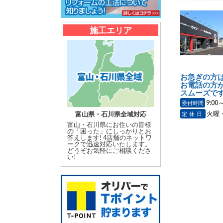
施工エリア
お急ぎの方
お電話の方
スムーズです
9:00～
受付時間
火曜
富山県・石川県全域対応
定休日
富山・石川県にお住いの皆様
の「困った」にしっかりとお
答えします! 4店舗のネットワ
ークで迅速対応いたします。
どうぞお気軽にご相談くださ
い!