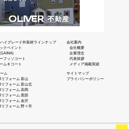
ーハイグレード外装材ラインナップ
会社案内
ックペイント
会社概要
GAINA)
企業理念
ーフッソコート
代表挨拶
ームキコート
メディア掲載実績
ルーム
サイトマップ
ERリフォーム 富山
プライバシーポリシー
ERリフォーム 富山北
ERリフォーム 高岡
ERリフォーム 黒部
ERリフォーム 金沢
ERリフォーム 野々市