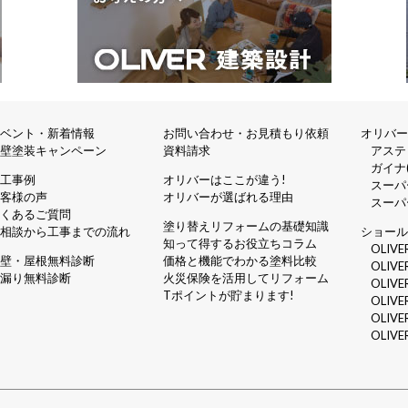
イベント・新着情報
お問い合わせ・お見積もり依頼
オリバ
外壁塗装キャンペーン
資料請求
アステ
ガイナ(
施工事例
オリバーはここが違う!
スーパ
お客様の声
オリバーが選ばれる理由
スーパ
よくあるご質問
塗り替えリフォームの基礎知識
ご相談から工事までの流れ
ショー
知って得するお役立ちコラム
OLIV
外壁・屋根無料診断
価格と機能でわかる塗料比較
OLIV
雨漏り無料診断
火災保険を活用してリフォーム
OLIV
Tポイントが貯まります!
OLIV
OLIV
OLIV