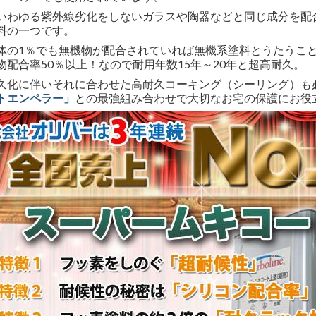
いわゆる紫外線劣化をしないガラスや陶器などと同じ成分を配
料の一つです。
体の1％でも無機物が配合されていれば無機系塗料とうたうこ
物配合率50％以上！なので耐用年数15年～20年と超高耐久。
久化に伴いそれに合わせた高耐久コーキング（シーリング）も
トエンペラー」
との最強組み合わせで大切なお宅の保護にお役