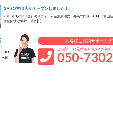
GAISO富山店がオープンしました！
2015年3月17日発行のリフォーム産業新聞に、外装専門店「GAISO富山
店舗面積は80坪。豊富[…]
は
お客様ご相談サポートデ
が
!
ご相談・お見積もり無料! お気
050-7302
18:00
・水曜